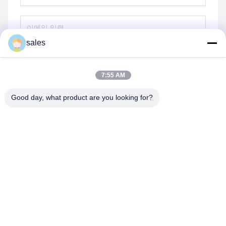
sales
보내
7:55 AM
Good day, what product are you looking for?
Anping JQ Wire Mesh Products Co., Ltd.
sales@securityrazorwire.com
86-151-3189-7040
중국 헤베이 지방 안핑 지방의 썬 야오첸 마을 동쪽 300m