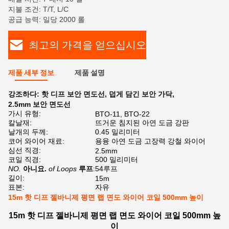
지불 조건: T/T, L/C
공급 능력: 일당 2000 롤
최고의 가격을 얻으십시오
제품 세부 정보
제품 설명
강조하다:
핫 디프 보안 면도선
,
덥게 담긴 보안 가닥
,
2.5mm 보안 면도선
가시 유형:
BTO-11, BTO-22
칼날재:
뜨거운 침지된 아연 도금 강판
날개의 두께:
0.45 밀리미터
코어 와이어 재료:
용융 아연 도금 고장력 강철 와이어
심선 직경:
2.5mm
코일 직경:
500 밀리미터
NO.
아니요.
of Loops
루프
:
54루프
길이:
15m
표본:
자유
15m 핫 디프 젤바니제 평면 랩 면도 와이어 코일 500mm 높이
15m 핫 디프 젤바니제 평면 랩 면도 와이어 코일 500mm 높
이