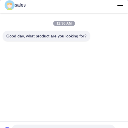
스 스틸 반 등반 장벽 면도
면 랩 가시 와이어 톱 보안
sales
리본 콘서티나 코일 와이어
와이어 컴팩트 스타일 14-
16m
시
최고의 가격을 얻으십시
최고의 가격을 얻으십시
11:30 AM
Good day, what product are you looking for?
오
오
Anping JQ Wire Mesh Products Co., Ltd.
sales@securityrazorwire.com
86-151-3189-7040
중국 헤베이 지방 안핑 지방의 썬 야오첸 마을 동쪽 300m
중국 좋은 품질 안전 면도선 공급자. 저작권 2024-2026
Anping JQ Wire Mesh Products Co., Ltd. 모든 권리는 보호됩