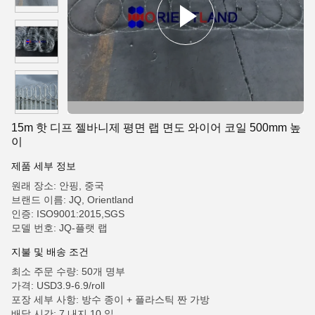
15m 핫 디프 젤바니제 평면 랩 면도 와이어 코일 500mm 높
이
제품 세부 정보
원래 장소: 안핑, 중국
브랜드 이름: JQ, Orientland
인증: ISO9001:2015,SGS
모델 번호: JQ-플랫 랩
지불 및 배송 조건
최소 주문 수량: 50개 명부
가격: USD3.9-6.9/roll
포장 세부 사항: 방수 종이 + 플라스틱 짠 가방
배달 시간: 7 내지 10 일