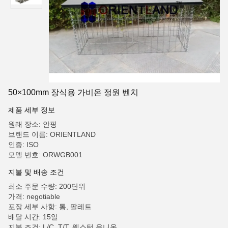
50×100mm 장식용 가비온 정원 벤치
제품 세부 정보
원래 장소: 안핑
브랜드 이름: ORIENTLAND
인증: ISO
모델 번호: ORWGB001
지불 및 배송 조건
최소 주문 수량: 200단위
가격: negotiable
포장 세부 사항: 통, 팔레트
배달 시간: 15일
지불 조건: L/C, T/T, 웨스턴 유니온