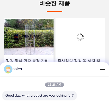
비슷한 제품
정원 장식 건축 풍경 가비
직사각형 정원 돌 상자 티
온 기둥 50×100mm
크 WPC 3.5mm 가비온 벤
sales
치 좌석 용접 된 Mesh
시
최고의 가격을 얻으십시
최고의 가격을 얻으십시
12:28 AM
Good day, what product are you looking for?
오
오