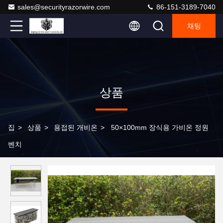
sales@securityrazorwire.com
86-151-3189-7040
채팅
상품
집
>
상품
>
용접된 개비온
>
50×100mm 장식용 가비온 정원
벤치