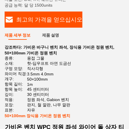
공급 능력: 달 당 1500units
최고의 가격을 얻으십시오
제품 세부 정보
제품 설명
강조하다:
가비온 바구니 벤치 좌석
,
장식용 가비온 정원 벤치
,
50×100mm 가비온 정원 벤치
종류:
용접 그물
소재:
핫-딥우프트 아연 도금선
구멍 모양:
직사각형
와이어 직경:
3.5mm 4.0mm
개구:
50×100mm
항목 길이:
1m
항목 높이:
45 센티미터
깊이:
30 센티미터
적용:
정원 좌석, Gabion 벤치
포장:
판지, 철 깔판, 나무 깔판
표본:
자유
50×100mm 장식용 가비온 정원 벤치
가비온 벤치 WPC 정원 좌석 와이어 돌 상자 티