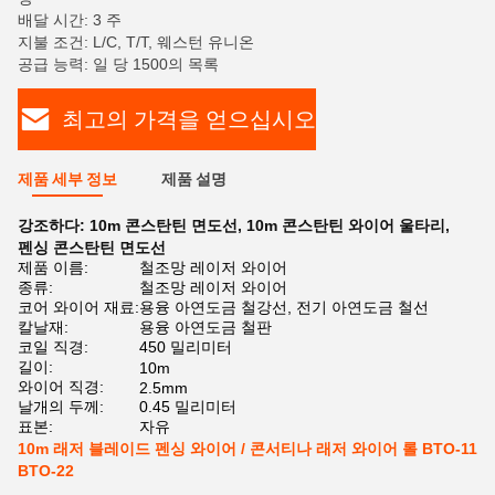
배달 시간: 3 주
지불 조건: L/C, T/T, 웨스턴 유니온
공급 능력: 일 당 1500의 목록
최고의 가격을 얻으십시오
제품 세부 정보
제품 설명
강조하다:
10m 콘스탄틴 면도선
,
10m 콘스탄틴 와이어 울타리
,
펜싱 콘스탄틴 면도선
제품 이름:
철조망 레이저 와이어
종류:
철조망 레이저 와이어
코어 와이어 재료:
용융 아연도금 철강선, 전기 아연도금 철선
칼날재:
용융 아연도금 철판
코일 직경:
450 밀리미터
길이:
10m
와이어 직경:
2.5mm
날개의 두께:
0.45 밀리미터
표본:
자유
10m 래저 블레이드 펜싱 와이어 / 콘서티나 래저 와이어 롤 BTO-11
BTO-22