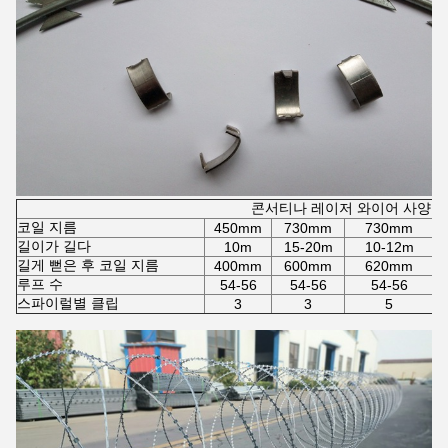
콘서티나 레이저 와이어 사양
코일 지름
450mm
730mm
730mm
길이가 길다
10m
15-20m
10-12m
길게 뻗은 후 코일 지름
400mm
600mm
620mm
루프 수
54-56
54-56
54-56
스파이럴별 클립
3
3
5